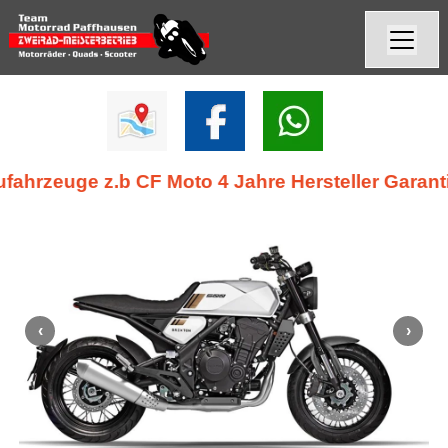
euge z.b CF Moto 4 Jahre Hersteller Garantie ode