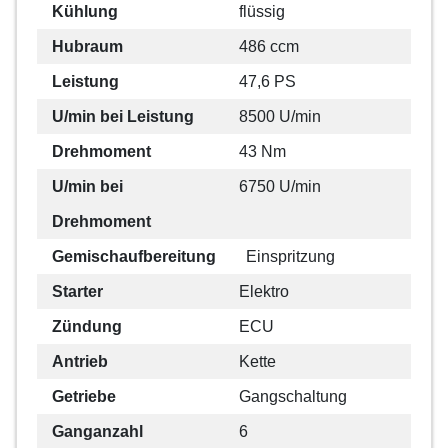
Kühlung
flüssig
Hubraum
486 ccm
Leistung
47,6 PS
U/min bei Leistung
8500 U/min
Drehmoment
43 Nm
U/min bei
6750 U/min
Drehmoment
Gemischaufbereitung
Einspritzung
Starter
Elektro
Zündung
ECU
Antrieb
Kette
Getriebe
Gangschaltung
Ganganzahl
6