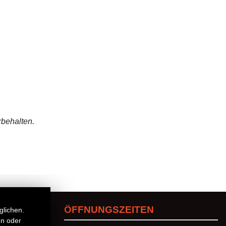
rbehalten.
ÖFFNUNGSZEITEN
glichen.
en oder