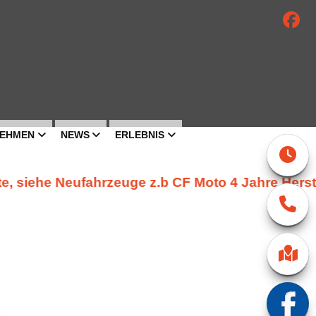
EHMEN
NEWS
ERLEBNIS
 Neufahrzeuge z.b CF Moto 4 Jahre Hersteller Gar