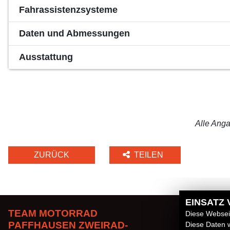
Fahrassistenzsysteme
Daten und Abmessungen
Ausstattung
Alle Anga
ZURÜCK
TEILEN
EINSATZ
TEAM MOTORRAD
LINKS
Diese Webseit
PAFFHAUSEN ZWEIRAD-
Diese Daten w