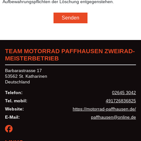
Aufbewahrungspflichten der Löschung entgegenstehen.
Senden
TEAM MOTORRAD PAFFHAUSEN ZWEIRAD-
MEISTERBETRIEB
Barbarastrasse 17
53562 St. Katharinen
Deutschland
Telefon:
02645 3042
Tel. mobil:
491726836825
Website:
https://motorrad-paffhausen.de/
E-Mail:
paffhausen@online.de