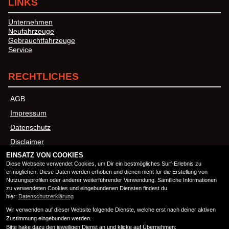
LINKS
Unternehmen
Neufahrzeuge
Gebrauchtfahrzeuge
Service
RECHTLICHES
AGB
Impressum
Datenschutz
Disclaimer
EINSATZ VON COOKIES
Barrierefreiheit
Diese Webseite verwendet Cookies, um Dir ein bestmögliches Surf-Erlebnis zu
ermöglichen. Diese Daten werden erhoben und dienen nicht für die Erstellung von
Nutzungsprofilen oder anderer weiterführender Verwendung. Sämtliche Informationen
ÖFFNUNGSZEITEN
zu verwendeten Cookies und eingebundenen Diensten findest du
hier:
Datenschutzerklärung
Wir verwenden auf dieser Website folgende Dienste, welche erst nach deiner aktiven
Montag:
08:00 - 18:00
Zustimmung eingebunden werden.
Dienstag:
08:00 - 18:00
Bitte hake dazu den jeweiligen Dienst an und klicke auf Übernehmen: